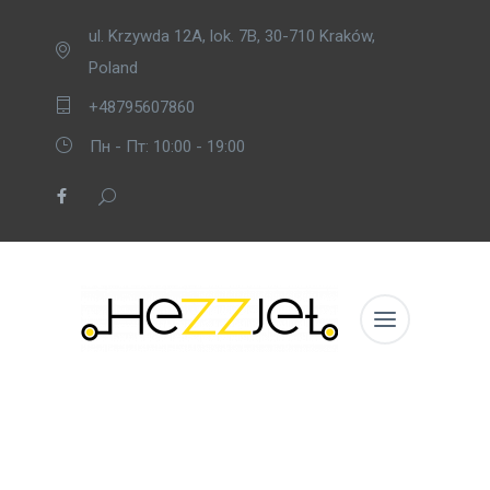
ul. Krzywda 12A, lok. 7B, 30-710 Kraków,
Poland
+48795607860
Пн - Пт: 10:00 - 19:00