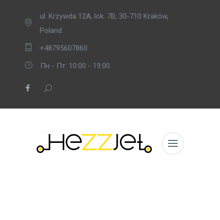
ul. Krzywda 12A, lok. 7B, 30-710 Kraków,
Poland
+48795607860
Пн - Пт: 10:00 - 19:00