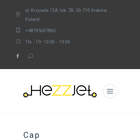
ul. Krzywda 12A, lok. 7B, 30-710 Kraków,
Poland
+48795607860
Пн - Пт: 10:00 - 19:00
Cap