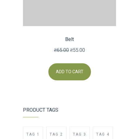
Belt
₴
65.00
₴
55.00
ADD TO CART
PRODUCT TAGS
TAG 1
TAG 2
TAG 3
TAG 4