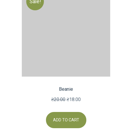
Sale!
Beanie
₴
20.00
₴
18.00
ADD TO CART